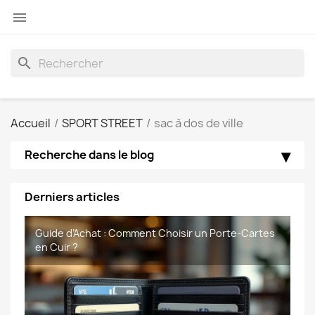

search
Accueil
SPORT STREET
sac à dos de ville
Recherche dans le blog
Derniers articles
📝 Article : Cuir vs Cuir Synthetique–Quel Matériau
Guide d’Achat : Comment Choisir un Porte-Cartes
Foire aux questions portefeuille en cuir de
foire aux questions sacoches homme de
Choisir pour sa Maroquinerie
en Cuir ?
Maroquinerie-Meaux
Maroquinerie-Meaux.com.