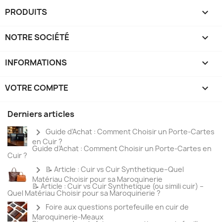
PRODUITS

NOTRE SOCIÉTÉ

INFORMATIONS

VOTRE COMPTE

Derniers articles
chevron_right
Guide d’Achat : Comment Choisir un Porte-Cartes
en Cuir ?
Guide d’Achat : Comment Choisir un Porte-Cartes en
Cuir ?
chevron_right
📝 Article : Cuir vs Cuir Synthetique–Quel
Matériau Choisir pour sa Maroquinerie
📝 Article : Cuir vs Cuir Synthetique (ou simili cuir) –
Quel Matériau Choisir pour sa Maroquinerie ?
chevron_right
Foire aux questions portefeuille en cuir de
Maroquinerie-Meaux