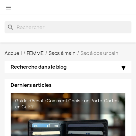

search
Accueil
FEMME
Sacs à main
Sac à dos urbain
Recherche dans le blog
Derniers articles
📝 Article : Cuir vs Cuir Synthetique–Quel Matériau
Guide d’Achat : Comment Choisir un Porte-Cartes
Foire aux questions portefeuille en cuir de
foire aux questions sacoches homme de
Choisir pour sa Maroquinerie
en Cuir ?
Maroquinerie-Meaux
Maroquinerie-Meaux.com.