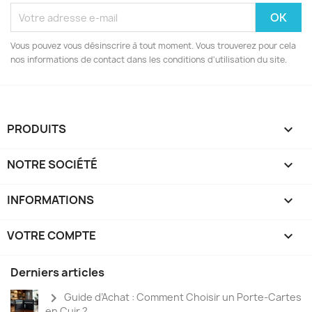
Vous pouvez vous désinscrire à tout moment. Vous trouverez pour cela
nos informations de contact dans les conditions d'utilisation du site.
PRODUITS

NOTRE SOCIÉTÉ

INFORMATIONS

VOTRE COMPTE

Derniers articles
chevron_right
Guide d’Achat : Comment Choisir un Porte-Cartes
en Cuir ?