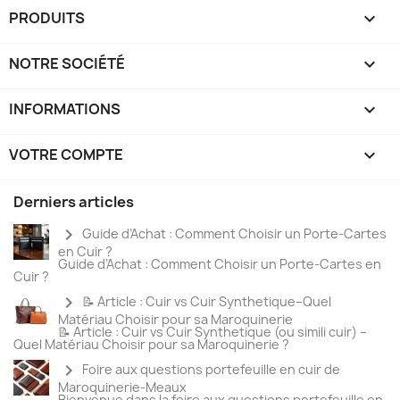
PRODUITS

NOTRE SOCIÉTÉ

INFORMATIONS

VOTRE COMPTE

Derniers articles
chevron_right
Guide d’Achat : Comment Choisir un Porte-Cartes
en Cuir ?
Guide d’Achat : Comment Choisir un Porte-Cartes en
Cuir ?
chevron_right
📝 Article : Cuir vs Cuir Synthetique–Quel
Matériau Choisir pour sa Maroquinerie
📝 Article : Cuir vs Cuir Synthetique (ou simili cuir) –
Quel Matériau Choisir pour sa Maroquinerie ?
chevron_right
Foire aux questions portefeuille en cuir de
Maroquinerie-Meaux
Bienvenue dans la foire aux questions portefeuille en