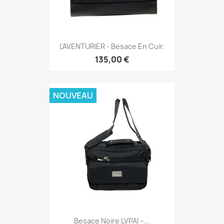
L'AVENTURIER - Besace En Cuir.
135,00 €
NOUVEAU
Besace Noire LVPAI –...