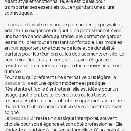
Alliant style et fonctionnalité, elle est idéale pour
transporter ses essentiels tout en gardant une allure
sophistiquée.
La
besace travail
se distingue par son design polyvalent,
adapté aux exigences du quotidien professionnel. Avec
une bande bandoulière ajustable, elle permet de garder
les mains libres tout en restant confortable. Les modèles
en
cuir
apportent une touche de luxe et de durabilité,
parfaits pour les réunions ou les déplacements en ville. Le
cuir pleine fleur, notamment, vieillit avec élégance et
résiste aux intempéries, ce qui en fait un investissement
durable.
Pour ceux qui préfèrent une alternative plus légère, la
besace toile
est une option moderne et pratique.
Résistante et facile à entretenir, elle est idéale pour un
usage quotidien. Les toiles enduites ou les tissus
techniques offrent une protection supplémentaire contre
l’humidité, tout en conservant un style décontracté mais
soigné.
La
besace cuir
reste un classique intemporel, souvent
choisie pour son élégance et son côté professionnel. Elle
s’adapte aussi bien à une tenue formelle qu’à un look plus