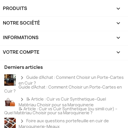
PRODUITS

NOTRE SOCIÉTÉ

INFORMATIONS

VOTRE COMPTE

Derniers articles
chevron_right
Guide d’Achat : Comment Choisir un Porte-Cartes
en Cuir ?
Guide d’Achat : Comment Choisir un Porte-Cartes en
Cuir ?
chevron_right
📝 Article : Cuir vs Cuir Synthetique–Quel
Matériau Choisir pour sa Maroquinerie
📝 Article : Cuir vs Cuir Synthetique (ou simili cuir) –
Quel Matériau Choisir pour sa Maroquinerie ?
chevron_right
Foire aux questions portefeuille en cuir de
Maroquinerie-Meaux