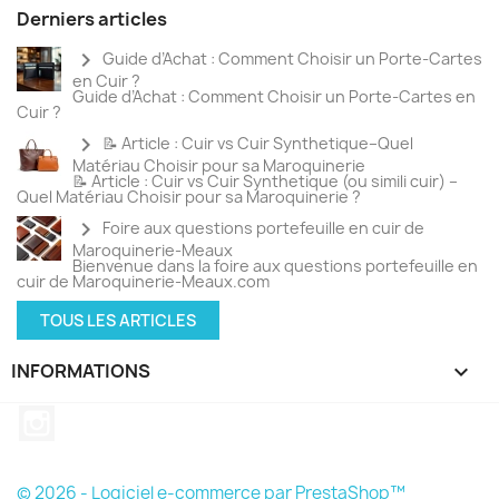
Derniers articles
chevron_right
Guide d’Achat : Comment Choisir un Porte-Cartes
en Cuir ?
Guide d’Achat : Comment Choisir un Porte-Cartes en
Cuir ?
chevron_right
📝 Article : Cuir vs Cuir Synthetique–Quel
Matériau Choisir pour sa Maroquinerie
📝 Article : Cuir vs Cuir Synthetique (ou simili cuir) –
Quel Matériau Choisir pour sa Maroquinerie ?
chevron_right
Foire aux questions portefeuille en cuir de
Maroquinerie-Meaux
Bienvenue dans la foire aux questions portefeuille en
cuir de Maroquinerie-Meaux.com
TOUS LES ARTICLES
INFORMATIONS
keyboard_arrow_down
Instagram
© 2026 - Logiciel e-commerce par PrestaShop™