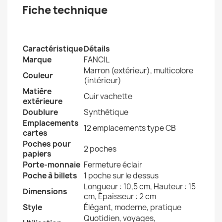
Fiche technique
Caractéristique
Détails
Marque
FANCIL
Marron (extérieur), multicolore
Couleur
(intérieur)
Matière
Cuir vachette
extérieure
Doublure
Synthétique
Emplacements
12 emplacements type CB
cartes
Poches pour
2 poches
papiers
Porte-monnaie
Fermeture éclair
Poche à billets
1 poche sur le dessus
Longueur : 10,5 cm, Hauteur : 15
Dimensions
cm, Épaisseur : 2 cm
Style
Élégant, moderne, pratique
Quotidien, voyages,