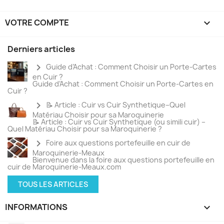
VOTRE COMPTE

Derniers articles
chevron_right
Guide d’Achat : Comment Choisir un Porte-Cartes
en Cuir ?
Guide d’Achat : Comment Choisir un Porte-Cartes en
Cuir ?
chevron_right
📝 Article : Cuir vs Cuir Synthetique–Quel
Matériau Choisir pour sa Maroquinerie
📝 Article : Cuir vs Cuir Synthetique (ou simili cuir) –
Quel Matériau Choisir pour sa Maroquinerie ?
chevron_right
Foire aux questions portefeuille en cuir de
Maroquinerie-Meaux
Bienvenue dans la foire aux questions portefeuille en
cuir de Maroquinerie-Meaux.com
TOUS LES ARTICLES
INFORMATIONS
keyboard_arrow_down