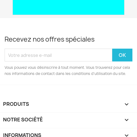
search
Lire l'article
Recevez nos offres spéciales
Vous pouvez vous désinscrire à tout moment. Vous trouverez pour cela
nos informations de contact dans les conditions d'utilisation du site.
PRODUITS

NOTRE SOCIÉTÉ

INFORMATIONS
