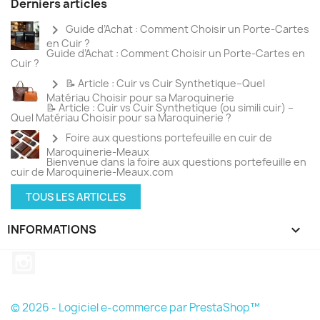
Derniers articles
chevron_right
Guide d’Achat : Comment Choisir un Porte-Cartes
en Cuir ?
Guide d’Achat : Comment Choisir un Porte-Cartes en
Cuir ?
chevron_right
📝 Article : Cuir vs Cuir Synthetique–Quel
Matériau Choisir pour sa Maroquinerie
📝 Article : Cuir vs Cuir Synthetique (ou simili cuir) –
Quel Matériau Choisir pour sa Maroquinerie ?
chevron_right
Foire aux questions portefeuille en cuir de
Maroquinerie-Meaux
Bienvenue dans la foire aux questions portefeuille en
cuir de Maroquinerie-Meaux.com
TOUS LES ARTICLES
INFORMATIONS
keyboard_arrow_down
Instagram
© 2026 - Logiciel e-commerce par PrestaShop™