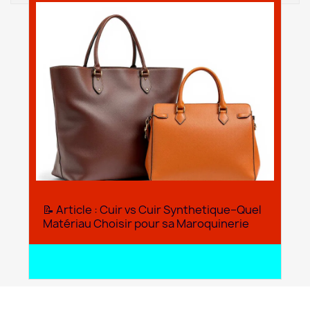
📝 Article : Cuir vs Cuir Synthetique–Quel
Matériau Choisir pour sa Maroquinerie
search
Lire l'article