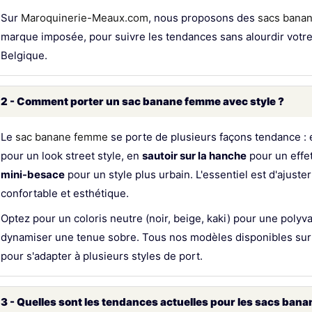
Sur
Maroquinerie-Meaux.com
, nous proposons des
sacs banan
10 - Les sacs banane femme sont-ils adaptés aux tenues habil
marque imposée, pour suivre les tendances sans alourdir votre
Belgique.
11 - Sacs banane femme avec design minimaliste : quelles opt
12 - Quels sacs banane femme sont compatibles avec les sma
2 - Comment porter un sac banane femme avec style ?
13 - Comment nettoyer un sac banane femme en tissu ?
Le
sac banane femme
se porte de plusieurs façons tendance :
14 - Quelles couleurs de sacs banane femme sont les plus popu
pour un look street style, en
sautoir sur la hanche
pour un effet
mini-besace
pour un style plus urbain. L'essentiel est d'ajuste
15 - Comment associer un sac banane à une robe pour femme
confortable et esthétique.
16 - Quels types de fermetures existent pour les sacs banan
Optez pour un coloris neutre (noir, beige, kaki) pour une polyv
dynamiser une tenue sobre. Tous nos modèles disponibles su
17 - Existe-t-il des sacs banane femme spécifiques pour les s
pour s'adapter à plusieurs styles de port.
3 - Quelles sont les tendances actuelles pour les sacs ban