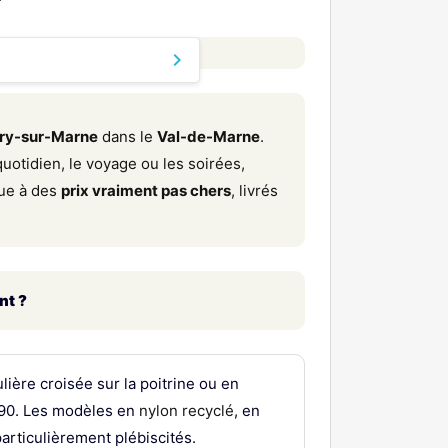
keyboard_arrow_down
 ?
ry-sur-Marne
dans le
Val-de-Marne
.
quotidien, le voyage ou les soirées,
e femme ?
que à des
prix vraiment pas chers
, livrés
 quotidien ?
portif ?
nt ?
trouver ?
s pour voyager ?
ère croisée sur la poitrine ou en
— lequel choisir?
s 90. Les modèles en
nylon recyclé
, en
particulièrement plébiscités.
e ?