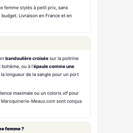
e femme stylés à petit prix
, sans
lées ?
 budget. Livraison en France et en
ions ?
rtphones grands formats ?
 en
bandoulière croisée
sur la poitrine
laires cette saison ?
 bohème, ou à l'
épaule comme une
r la longueur de la sangle pour un port
 ?
e femme ?
alence maximale ou un coloris vif pour
r
Maroquinerie-Meaux.com
sont conçus
oirées ?
ane femme ?