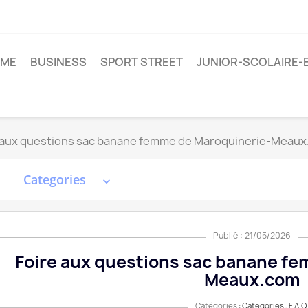
ME
BUSINESS
SPORT STREET
JUNIOR-SCOLAIRE-
 aux questions sac banane femme de Maroquinerie-Meau
Categories
keyboard_arrow_down
Publié : 21/05/2026
Foire aux questions sac banane f
Meaux.com
Catégories :
Categories
,
F.A.Q