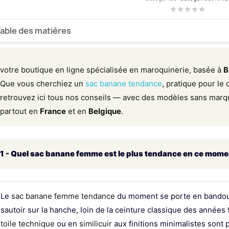
star
star
star
star
star
able des matières
1 - Quel sac banane femme est le plus tendance en ce moment
votre boutique en ligne spécialisée en maroquinerie, basée à
B
2 - Comment porter un sac banane femme avec style ?
Que vous cherchiez un
sac banane tendance
, pratique pour le 
3 - Quelles sont les tendances actuelles pour les sacs banan
retrouvez ici tous nos conseils — avec des modèles sans mar
partout en
France
et en
Belgique
.
4 - Quels sont les meilleurs sacs banane femme pour un usage
5 - Comment choisir un sac banane femme adapté à un style s
1 - Quel sac banane femme est le plus tendance en ce mome
6 - Sacs banane femme pas chers et de bonne qualité : où en 
7 - Quels sacs banane femme sont les plus légers et pratique
Le
sac banane femme tendance
du moment se porte en bandouli
8 - Comparatif sacs banane femme : petits et grands modèles 
sautoir sur la hanche, loin de la ceinture classique des année
toile technique
ou en
similicuir
aux finitions minimalistes sont 
9 - Quels matériaux sont courants pour les sacs banane femm