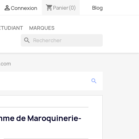
shopping_cart

Panier
(0)
Blog
Connexion
ETUDIANT
MARQUES
search
x.com
search
emme de Maroquinerie-
.