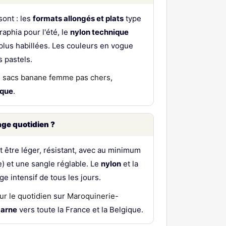
sont : les
formats allongés et plats
type
aphia pour l'été, le
nylon technique
plus habillées. Les couleurs en vogue
s pastels.
s
sacs banane femme pas chers
,
ique
.
age quotidien ?
t être léger, résistant, avec au minimum
) et une sangle réglable. Le
nylon
et la
e intensif de tous les jours.
r le quotidien
sur
Maroquinerie-
arne
vers toute la France et la Belgique.