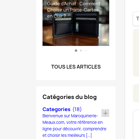
📝 Article : Cuir vs Cuir
Guide d’Achat : Comment
Foire aux questions
portefeuille en cuir de
foire aux questions
Synthetique–Quel
Choisir un Porte-Cartes
sacoches homme de
Matériau Choisir pour sa
en Cuir ?
Maroquinerie-Meaux
Maroquinerie-Meaux.com.
T
Maroquinerie
TOUS LES ARTICLES
Catégories du blog
Categories
(18)
add
Bienvenue sur Maroquinerie-
Meaux.com, votre référence en
ligne pour découvrir, comprendre
et choisir les meilleurs [...]