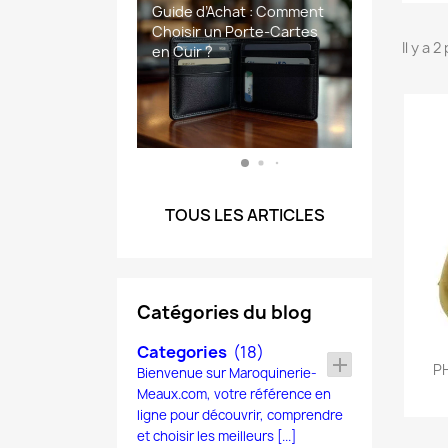
📝 Article : Cuir vs Cuir
Guide d’Achat : Comment
Foire aux questions
portefeuille en cuir de
foire aux questions
Synthetique–Quel
Choisir un Porte-Cartes
sacoches homme de
Il y a 
Matériau Choisir pour sa
en Cuir ?
Maroquinerie-Meaux
Maroquinerie-Meaux.com.
Maroquinerie
TOUS LES ARTICLES
Catégories du blog
Categories
(18)
add
PH
Bienvenue sur Maroquinerie-
Meaux.com, votre référence en
ligne pour découvrir, comprendre
et choisir les meilleurs [...]