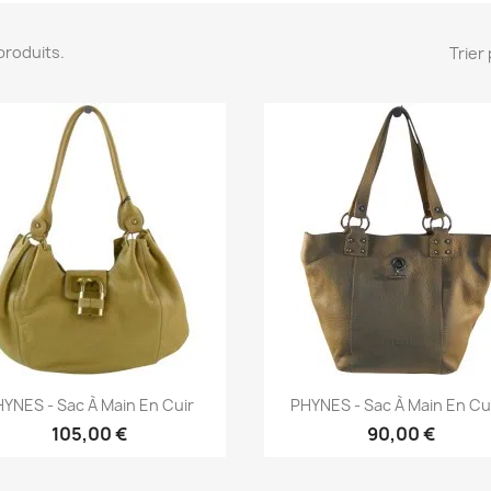
2 produits.
Trier 
Aperçu rapide
Aperçu rapide


YNES - Sac À Main En Cuir
PHYNES - Sac À Main En Cuir
105,00 €
90,00 €