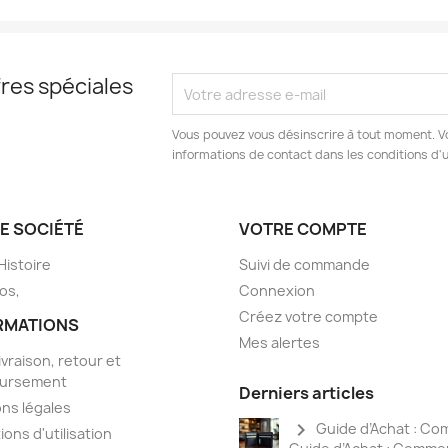
res spéciales
Vous pouvez vous désinscrire à tout moment. V
informations de contact dans les conditions d'ut
E SOCIÉTÉ
VOTRE COMPTE
Histoire
Suivi de commande
os,
Connexion
Créez votre compte
RMATIONS
Mes alertes
ivraison, retour et
ursement
Derniers articles
ns légales
chevron_right
Guide d’Achat : Co
ions d'utilisation