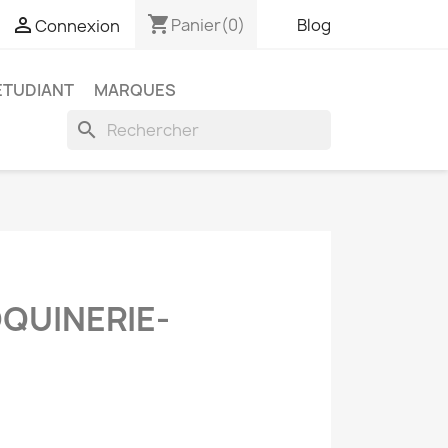
shopping_cart

Panier
(0)
Blog
Connexion
ETUDIANT
MARQUES
search
OQUINERIE-