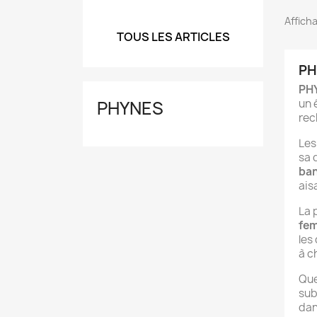
Afficha
TOUS LES ARTICLES
PH
PH
PHYNES
un 
rec
Les
sa 
ban
ais
La 
fe
les
à c
Que
sub
dan