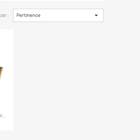

par :
Pertinence
...