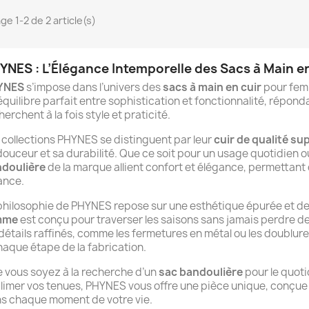
ge 1-2 de 2 article(s)
YNES : L’Élégance Intemporelle des Sacs à Main 
YNES
s’impose dans l’univers des
sacs à main en cuir
pour fem
équilibre parfait entre sophistication et fonctionnalité, répo
herchent à la fois style et praticité.
 collections PHYNES se distinguent par leur
cuir de qualité su
douceur et sa durabilité. Que ce soit pour un usage quotidien 
doulière
de la marque allient confort et élégance, permettant 
ance.
philosophie de PHYNES repose sur une esthétique épurée et de
mme
est conçu pour traverser les saisons sans jamais perdre de
 détails raffinés, comme les fermetures en métal ou les doublure
haque étape de la fabrication.
 vous soyez à la recherche d’un
sac bandoulière
pour le quoti
limer vos tenues, PHYNES vous offre une pièce unique, conçu
s chaque moment de votre vie.