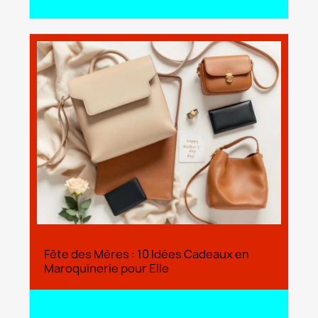
search
Lire l'article
Fête des Mères : 10 Idées Cadeaux en
Maroquinerie pour Elle
search
Lire l'article