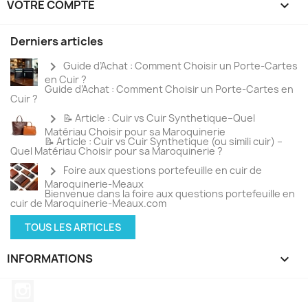
VOTRE COMPTE

Derniers articles
chevron_right
Guide d’Achat : Comment Choisir un Porte-Cartes
en Cuir ?
Guide d’Achat : Comment Choisir un Porte-Cartes en
Cuir ?
chevron_right
📝 Article : Cuir vs Cuir Synthetique–Quel
Matériau Choisir pour sa Maroquinerie
📝 Article : Cuir vs Cuir Synthetique (ou simili cuir) –
Quel Matériau Choisir pour sa Maroquinerie ?
chevron_right
Foire aux questions portefeuille en cuir de
Maroquinerie-Meaux
Bienvenue dans la foire aux questions portefeuille en
cuir de Maroquinerie-Meaux.com
TOUS LES ARTICLES
INFORMATIONS
keyboard_arrow_down
Instagram