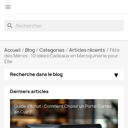

search
Accueil
Blog
Categories
Articles récents
Fête
des Mères : 10 Idées Cadeaux en Maroquinerie pour
Elle
Recherche dans le blog
Derniers articles
📝 Article : Cuir vs Cuir Synthetique–Quel Matériau
Guide d’Achat : Comment Choisir un Porte-Cartes
Foire aux questions portefeuille en cuir de
foire aux questions sacoches homme de
Choisir pour sa Maroquinerie
en Cuir ?
Maroquinerie-Meaux
Maroquinerie-Meaux.com.