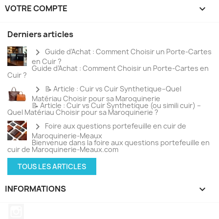
VOTRE COMPTE

Derniers articles
chevron_right
Guide d’Achat : Comment Choisir un Porte-Cartes
en Cuir ?
Guide d’Achat : Comment Choisir un Porte-Cartes en
Cuir ?
chevron_right
📝 Article : Cuir vs Cuir Synthetique–Quel
Matériau Choisir pour sa Maroquinerie
📝 Article : Cuir vs Cuir Synthetique (ou simili cuir) –
Quel Matériau Choisir pour sa Maroquinerie ?
chevron_right
Foire aux questions portefeuille en cuir de
Maroquinerie-Meaux
Bienvenue dans la foire aux questions portefeuille en
cuir de Maroquinerie-Meaux.com
TOUS LES ARTICLES
INFORMATIONS
keyboard_arrow_down
Instagram