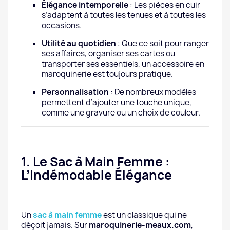
Élégance intemporelle
: Les pièces en cuir
s’adaptent à toutes les tenues et à toutes les
Conclusion : Offrez un Cadeau qui Traverse le
occasions.
Temps
Utilité au quotidien
: Que ce soit pour ranger
ses affaires, organiser ses cartes ou
transporter ses essentiels, un accessoire en
maroquinerie est toujours pratique.
Personnalisation
: De nombreux modèles
permettent d’ajouter une touche unique,
comme une gravure ou un choix de couleur.
1. Le Sac à Main Femme :
L’Indémodable Élégance
Un
sac à main femme
est un classique qui ne
déçoit jamais. Sur
maroquinerie-meaux.com
,