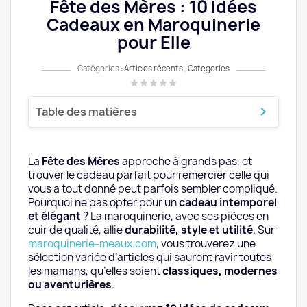
Fête des Mères : 10 Idées
Cadeaux en Maroquinerie
pour Elle
Catégories :
Articles récents
,
Categories
star
star
star
star
star
keyboard_arrow_down
Table des matières
Pourquoi Offrir un Article de Maroquinerie
pour la Fête des Mères ?
La
Fête des Mères
approche à grands pas, et
trouver le cadeau parfait pour remercier celle qui
1. Le Sac à Main Femme : L’Indémodable
vous a tout donné peut parfois sembler compliqué.
Élégance
Pourquoi ne pas opter pour un
cadeau intemporel
et élégant
? La maroquinerie, avec ses pièces en
2. Le Sac à Dos Femme : Pratique et Tendance
cuir de qualité, allie
durabilité, style et utilité
. Sur
maroquinerie-meaux.com
, vous trouverez une
sélection variée d’articles qui sauront ravir toutes
3. Le Portefeuille Femme : L’Accessoire
les mamans, qu’elles soient
classiques, modernes
Indispensable
ou aventurières
.
4. Le Sac Bandoulière : Confort et Style