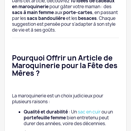
Dans cet article, découvrez
10 idées de cadeaux
en maroquinerie
pour gâter votre maman : des
5. Le Porte-Monnaie Femme : Petit mais
sacs à main femme
aux
porte-cartes
, en passant
Essentiel
par les
sacs bandoulière
et les
besaces
. Chaque
suggestion est pensée pour s’adapter à son style
6. Le Porte-Cartes Femme : L’Accessoire
de vie et à ses goûts.
Minimaliste
7. Le Sac en Cuir : Un Cadeau Luxueux et
Durable
Pourquoi Offrir un Article de
Maroquinerie pour la Fête des
8. La Besace Femme : Un Style Bohème et
Mères ?
Pratique
9. Le Sac Fourreau : Élégance et Minimalisme
La maroquinerie est un choix judicieux pour
10. Le Tote Bag : Polyvalent et Tendance
plusieurs raisons :
Comment Choisir le Bon Cadeau en
Qualité et durabilité
: Un
sac en cuir
ou un
Maroquinerie ?
portefeuille femme
bien entretenu peut
durer des années, voire des décennies.
Où Acheter ces Cadeaux en Maroquinerie ?