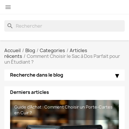

search
Accueil
Blog
Categories
Articles
récents
Comment Choisir le Sac à Dos Parfait pour
un Étudiant ?
Recherche dans le blog
Derniers articles
📝 Article : Cuir vs Cuir Synthetique–Quel Matériau
Guide d’Achat : Comment Choisir un Porte-Cartes
Foire aux questions portefeuille en cuir de
foire aux questions sacoches homme de
Choisir pour sa Maroquinerie
en Cuir ?
Maroquinerie-Meaux
Maroquinerie-Meaux.com.