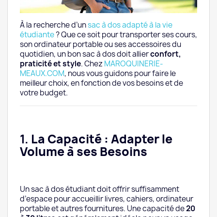
7. Où Acheter son Sac à Dos ?
À la recherche d’un
sac à dos adapté à la vie
8. Nos Conseils pour Bien Choisir
étudiante
? Que ce soit pour transporter ses cours,
son ordinateur portable ou ses accessoires du
Conclusion : Trouvez le Sac à Dos Idéal sur
quotidien, un bon sac à dos doit allier
confort,
MAROQUINERIE-MEAUX.COM
praticité et style
. Chez
MAROQUINERIE-
MEAUX.COM
, nous vous guidons pour faire le
meilleur choix, en fonction de vos besoins et de
votre budget.
1.
La Capacité : Adapter le
Volume à ses Besoins
Un sac à dos étudiant doit offrir suffisamment
d’espace pour accueillir livres, cahiers, ordinateur
portable et autres fournitures. Une capacité de
20