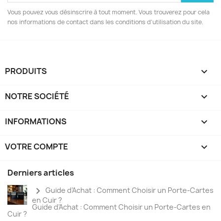
Vous pouvez vous désinscrire à tout moment. Vous trouverez pour cela
nos informations de contact dans les conditions d'utilisation du site.
PRODUITS

NOTRE SOCIÉTÉ

INFORMATIONS

VOTRE COMPTE

Derniers articles
chevron_right
Guide d’Achat : Comment Choisir un Porte-Cartes
en Cuir ?
Guide d’Achat : Comment Choisir un Porte-Cartes en
Cuir ?